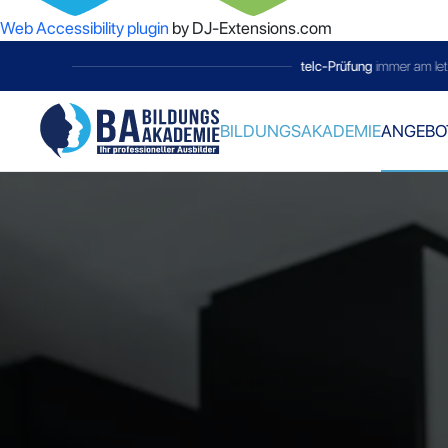
Web Accessibility plugin
by DJ-Extensions.com
telc-Prüfung
immer am letzten Samstag 
BILDUNGSAKADEMIE
ANGEBO