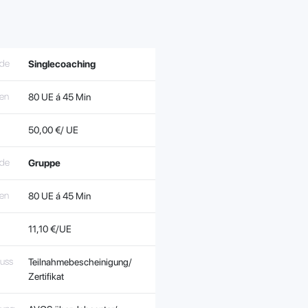
de
Singlecoaching
ten
80 UE á 45 Min
50,00 €/ UE
de
Gruppe
ten
80 UE á 45 Min
11,10 €/UE
luss
Teilnahmebescheinigung/
Zertifikat