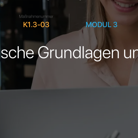
Maßnahmenummer
.
K1.3-03
MODUL 3
ische Grundlagen un