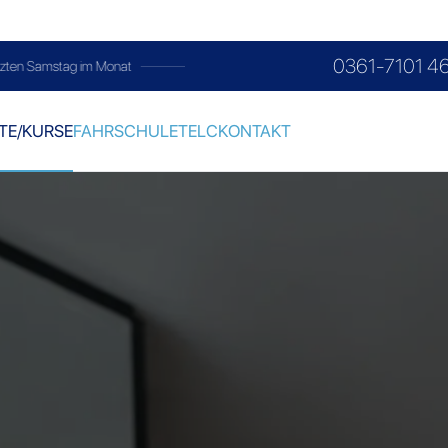
0361-7101 4
im Monat
TE/KURSE
FAHRSCHULE
TELC
KONTAKT