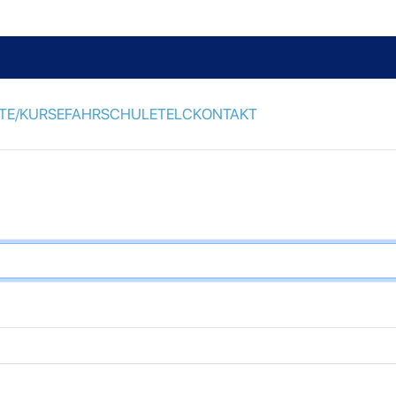
TE/KURSE
FAHRSCHULE
TELC
KONTAKT